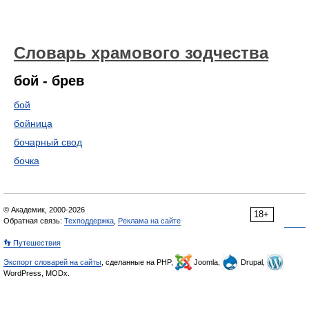
Словарь храмового зодчества
бой - брев
бой
бойница
бочарный свод
бочка
© Академик, 2000-2026
18+
Обратная связь:
Техподдержка
,
Реклама на сайте
👣 Путешествия
Экспорт словарей на сайты
, сделанные на PHP,
Joomla,
Drupal,
WordPress, MODx.